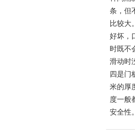
条，但
比较大
好坏，
时既不
滑动时
四是门
米的厚
度一般
安全性