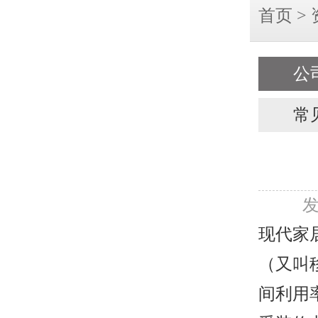
首页
>
公
常
发
现代家
（又叫
间利用