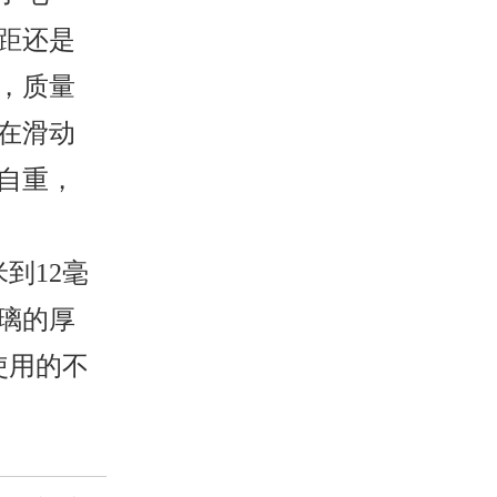
距还是
，质量
在滑动
自重，
到12毫
璃的厚
使用的不