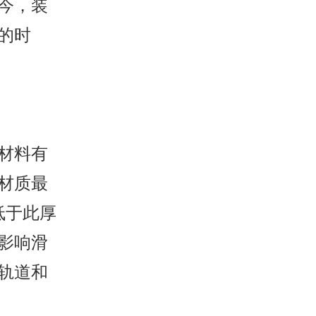
今，装
的时
材料有
材质最
低于此厚
影响滑
轨道和