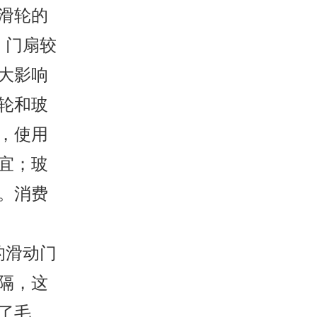
滑轮的
，门扇较
大影响
轮和玻
，使用
宜；玻
。消费
的滑动门
隔，这
了毛