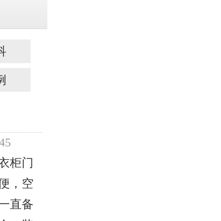
科
例
45
衣柜门
便，空
一直备