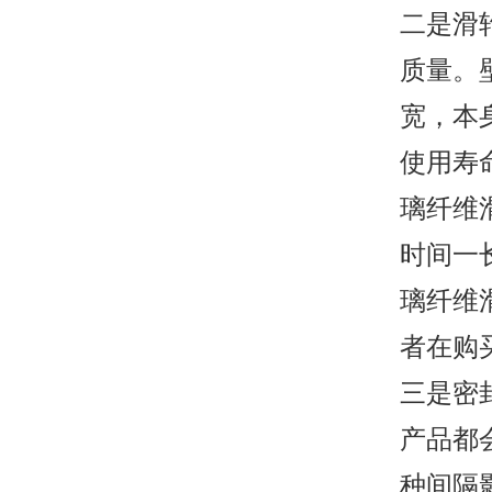
二是滑
质量。
宽，本
使用寿
璃纤维
时间一
璃纤维
者在购
三是密
产品都
种间隔