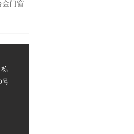
合金门窗
 栋
0号